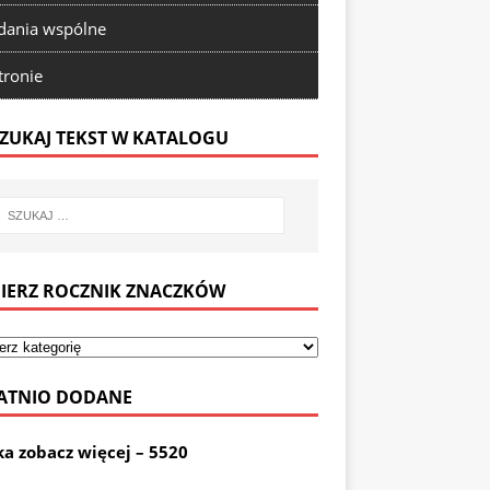
ania wspólne
tronie
ZUKAJ TEKST W KATALOGU
IERZ ROCZNIK ZNACZKÓW
ATNIO DODANE
ka zobacz więcej – 5520