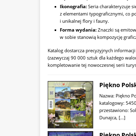
Ikonografia:
Seria charakteryzuje si
z elementami typograficznymi, co po
i unikalnej flory i fauny.
Forma wydania:
Znaczki są emitow
w sobie stanowią kompozycję grafic
Katalog dostarcza precyzyjnych informacji 
(zazwyczaj 90 000 sztuk dla każdego waloru
kompletowanie tej nowoczesnej serii tury
Piękno Polsk
Nazwa: Piękno P
katalogowy: 5450
przestawiono: Sok
Dunajca,
[…]
Piękno Polsk