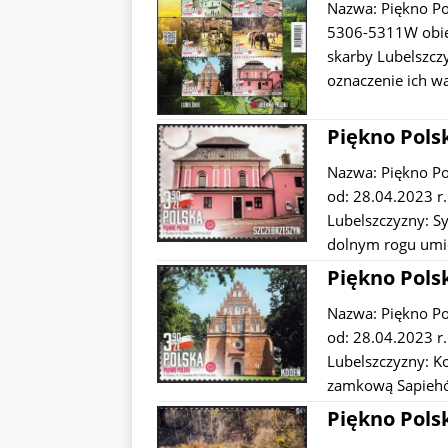
Nazwa: Piękno Po
5306-5311W obieg
skarby Lubelszc
oznaczenie ich w
Piękno Polsk
Nazwa: Piękno P
od: 28.04.2023 r
Lubelszczyzny: S
dolnym rogu umi
Piękno Polsk
Nazwa: Piękno P
od: 28.04.2023 r
Lubelszczyzny: K
zamkową Sapieh
Piękno Polsk