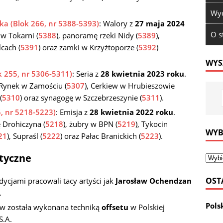
Wyd
ka (Blok 266, nr 5388-5393)
: Walory z
27 maja 2024
O s
 w Tokarni (
5388
), panoramę rzeki Nidy (
5389
),
lcach (
5391
) oraz zamki w Krzyżtoporze (
5392
)
WYS
k 255, nr 5306-5311)
: Seria z
28 kwietnia 2023 roku
.
 Rynek w Zamościu (
5307
), Cerkiew w Hrubieszowie
(
5310
) oraz synagogę w Szczebrzeszynie (
5311
).
5, nr 5218-5223)
: Emisja z
28 kwietnia 2022 roku
.
Drohiczyna (
5218
), żubry w BPN (
5219
), Tykocin
WYB
21
), Supraśl (
5222
) oraz Pałac Branickich (
5223
).
styczne
OST
cjami pracowali tacy artyści jak
Jarosław Ochendzan
.
Pols
w została wykonana techniką
offsetu
w Polskiej
S.A.