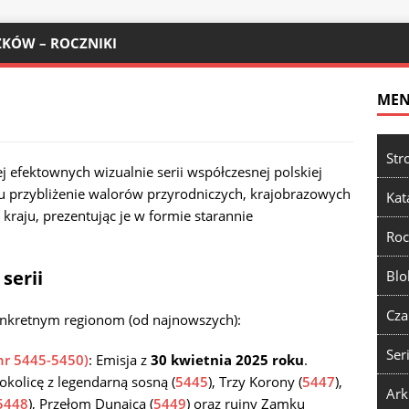
KÓW – ROCZNIKI
ME
Str
j efektownych wizualnie serii współczesnej polskiej
celu przybliżenie walorów przyrodniczych, krajobrazowych
Kat
kraju, prezentując je w formie starannie
Roc
serii
Blo
Cza
onkretnym regionom (od najnowszych):
Ser
 nr 5445-5450)
: Emisja z
30 kwietnia 2025 roku
.
kolicę z legendarną sosną (
5445
), Trzy Korony (
5447
),
Ark
5448
), Przełom Dunajca (
5449
) oraz ruiny Zamku