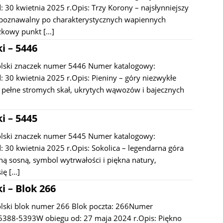
 30 kwietnia 2025 r.Opis: Trzy Korony – najsłynniejszy
ozpoznawalny po charakterystycznych wapiennych
ązkowy punkt
[…]
i – 5446
olski znaczek numer 5446 Numer katalogowy:
 30 kwietnia 2025 r.Opis: Pieniny – góry niezwykłe
, pełne stromych skał, ukrytych wąwozów i bajecznych
i – 5445
olski znaczek numer 5445 Numer katalogowy:
 30 kwietnia 2025 r.Opis: Sokolica – legendarna góra
ną sosną, symbol wytrwałości i piękna natury,
się
[…]
i – Blok 266
lski blok numer 266 Blok poczta: 266Numer
 5388-5393W obiegu od: 27 maja 2024 r.Opis: Piękno