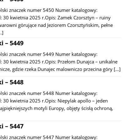
olski znaczek numer 5450 Numer katalogowy:
 30 kwietnia 2025 r.Opis: Zamek Czorsztyn – ruiny
warowni górujące nad Jeziorem Czorsztyńskim, pełne
…]
i – 5449
olski znaczek numer 5449 Numer katalogowy:
 30 kwietnia 2025 r.Opis: Przełom Dunajca – unikalne
nicze, gdzie rzeka Dunajec malowniczo przecina góry
[…]
i – 5448
olski znaczek numer 5448 Numer katalogowy:
 30 kwietnia 2025 r.Opis: Niepylak apollo – jeden
najpiękniejszych motyli Europy, objęty ścisłą ochroną,
i – 5447
olski znaczek numer 5447 Numer katalogowy: