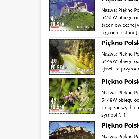
Nazwa: Piękno P
5450W obiegu od:
średniowiecznej 
legend i historii
[
Piękno Polsk
Nazwa: Piękno P
5449W obiegu od:
zjawisko przyrod
Piękno Polsk
Nazwa: Piękno P
5448W obiegu od:
z najrzadszych i 
symbol
[…]
Piękno Polsk
Nazwa: Piękno P