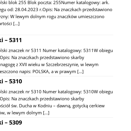
lski blok 255 Blok poczta: 255Numer katalogowy: ark.
u od: 28.04.2023 r.Opis: Na znaczkach przedstawiono
zyzny: W lewym dolnym rogu znaczków umieszczono
artości
[…]
i – 5311
olski znaczek nr 5311 Numer katalogowy: 5311W obiegu
.Opis: Na znaczkach przedstawiono skarby
ynagogę z XVII wieku w Szczebrzeszynie, w lewym
eszczono napis: POLSKA, a w prawym
[…]
i – 5310
olski znaczek nr 5310 Numer katalogowy: 5310W obiegu
.Opis: Na znaczkach przedstawiono skarby
ościół św. Ducha w Kodniu – dawną, gotycką cerkiew
ów, w lewym dolnym
[…]
i – 5309