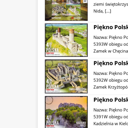
ziemi świętokrzys
Nida,
[…]
Piękno Polsk
Nazwa: Piękno P
5393W obiegu od:
Zamek w Chęcinac
Piękno Polsk
Nazwa: Piękno P
5392W obiegu od:
Zamek Krzyżtopór
Piękno Polsk
Nazwa: Piękno P
5391W obiegu od:
Kadzielnia w Kiel