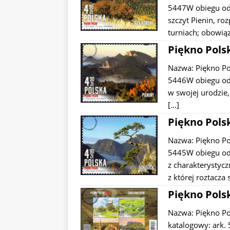
5447W obiegu od:
szczyt Pienin, r
turniach; obowi
Piękno Polsk
Nazwa: Piękno P
5446W obiegu od:
w swojej urodzie
[…]
Piękno Polsk
Nazwa: Piękno P
5445W obiegu od:
z charakterystycz
z której roztacza 
Piękno Polsk
Nazwa: Piękno Po
katalogowy: ark.