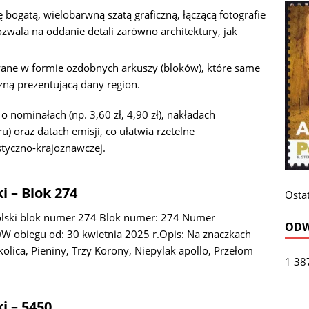
ę bogatą, wielobarwną szatą graficzną, łączącą fotografie
zwala na oddanie detali zarówno architektury, jak
ane w formie ozdobnych arkuszy (bloków), które same
zną prezentującą dany region.
o nominałach (np. 3,60 zł, 4,90 zł), nakładach
) oraz datach emisji, co ułatwia rzetelne
styczno-krajoznawczej.
i – Blok 274
Ostat
olski blok numer 274 Blok numer: 274 Numer
ODW
W obiegu od: 30 kwietnia 2025 r.Opis: Na znaczkach
olica, Pieniny, Trzy Korony, Niepylak apollo, Przełom
1 38
i – 5450