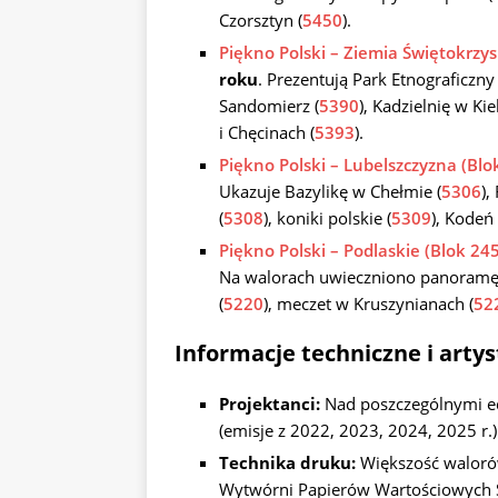
Czorsztyn (
5450
).
Piękno Polski – Ziemia Świętokrzys
roku
. Prezentują Park Etnograficzny
Sandomierz (
5390
), Kadzielnię w Kie
i Chęcinach (
5393
).
Piękno Polski – Lubelszczyzna (Blo
Ukazuje Bazylikę w Chełmie (
5306
),
(
5308
), koniki polskie (
5309
), Kodeń 
Piękno Polski – Podlaskie (Blok 24
Na walorach uwieczniono panoramę 
(
5220
), meczet w Kruszynianach (
52
Informacje techniczne i arty
Projektanci:
Nad poszczególnymi edy
(emisje z 2022, 2023, 2024, 2025 r.)
Technika druku:
Większość waloró
Wytwórni Papierów Wartościowych 