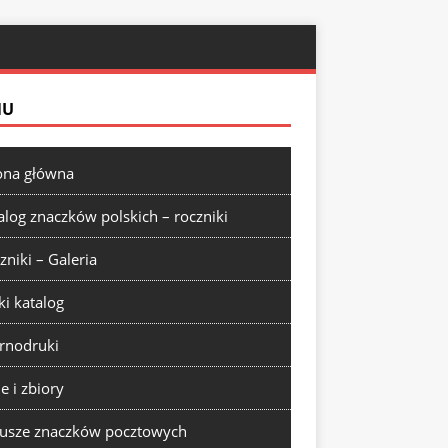
NU
ona główna
alog znaczków polskich – roczniki
zniki – Galeria
ki katalog
rnodruki
ie i zbiory
usze znaczków pocztowych