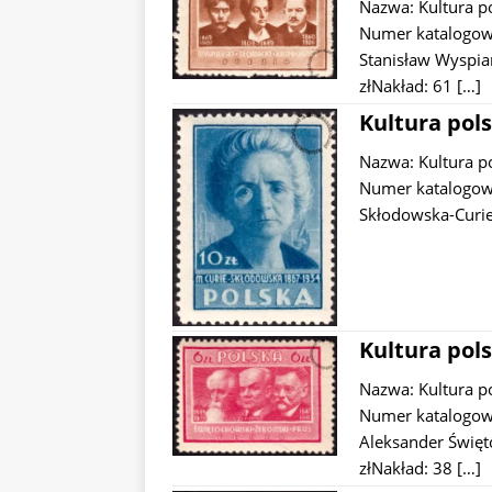
Nazwa: Kultura p
Numer katalogowy
Stanisław Wyspiań
złNakład: 61
[…]
Kultura pols
Nazwa: Kultura p
Numer katalogowy
Skłodowska-Curie
Kultura pols
Nazwa: Kultura p
Numer katalogowy
Aleksander Święt
złNakład: 38
[…]