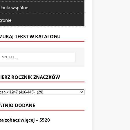
ania wspólne
tronie
ZUKAJ TEKST W KATALOGU
IERZ ROCZNIK ZNACZKÓW
ATNIO DODANE
ka zobacz więcej – 5520