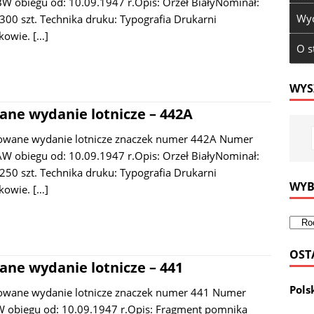
W obiegu od: 10.09.1947 r.Opis: Orzeł BiałyNominał:
Wyd
300 szt. Technika druku: Typografia Drukarni
kowie.
[…]
O s
WYS
ne wydanie lotnicze – 442A
owane wydanie lotnicze znaczek numer 442A Numer
W obiegu od: 10.09.1947 r.Opis: Orzeł BiałyNominał:
250 szt. Technika druku: Typografia Drukarni
WYB
kowie.
[…]
OST
ne wydanie lotnicze – 441
Pols
owane wydanie lotnicze znaczek numer 441 Numer
 obiegu od: 10.09.1947 r.Opis: Fragment pomnika