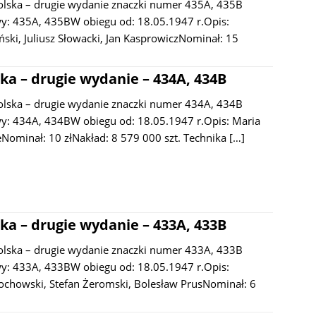
olska – drugie wydanie znaczki numer 435A, 435B
: 435A, 435BW obiegu od: 18.05.1947 r.Opis:
ski, Juliusz Słowacki, Jan KasprowiczNominał: 15
ka – drugie wydanie – 434A, 434B
olska – drugie wydanie znaczki numer 434A, 434B
: 434A, 434BW obiegu od: 18.05.1947 r.Opis: Maria
Nominał: 10 złNakład: 8 579 000 szt. Technika
[…]
ka – drugie wydanie – 433A, 433B
olska – drugie wydanie znaczki numer 433A, 433B
: 433A, 433BW obiegu od: 18.05.1947 r.Opis:
ochowski, Stefan Żeromski, Bolesław PrusNominał: 6