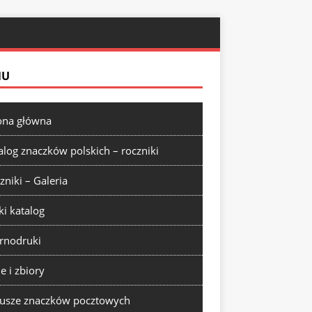
NU
ona główna
alog znaczków polskich – roczniki
zniki – Galeria
ki katalog
rnodruki
ie i zbiory
usze znaczków pocztowych