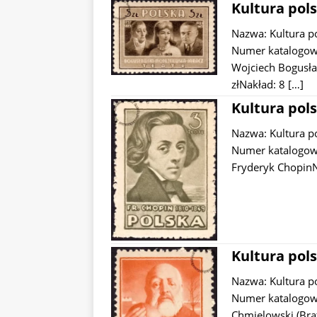
Kultura pols
Nazwa: Kultura p
Numer katalogowy
Wojciech Bogusła
złNakład: 8
[…]
Kultura pols
Nazwa: Kultura p
Numer katalogowy
Fryderyk ChopinN
Kultura pols
Nazwa: Kultura p
Numer katalogow
Chmielowski (Bra