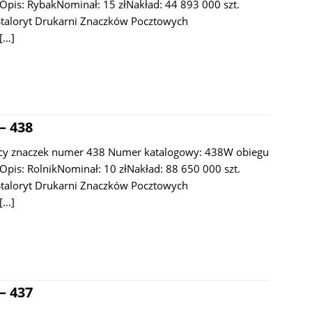
.Opis: RybakNominał: 15 złNakład: 44 893 000 szt.
Staloryt Drukarni Znaczków Pocztowych
[…]
– 438
acy znaczek numer 438 Numer katalogowy: 438W obiegu
Opis: RolnikNominał: 10 złNakład: 88 650 000 szt.
Staloryt Drukarni Znaczków Pocztowych
[…]
– 437