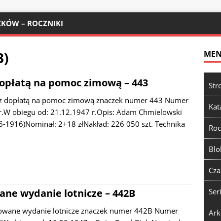
KÓW – ROCZNIKI
3)
ME
opłatą na pomoc zimową – 443
Str
z dopłatą na pomoc zimową znaczek numer 443 Numer
Kat
r.W obiegu od: 21.12.1947 r.Opis: Adam Chmielowski
46-1916)Nominał: 2+18 złNakład: 226 050 szt. Technika
Roc
Blo
Cza
ne wydanie lotnicze – 442B
Ser
owane wydanie lotnicze znaczek numer 442B Numer
Ark