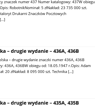
acy znaczek numer 437 Numer katalogowy: 437W obiegu
Opis: RobotnikNominał: 5 złNakład: 23 735 000 szt.
Staloryt Drukarni Znaczków Pocztowych
[…]
ka – drugie wydanie – 436A, 436B
olska – drugie wydanie znaczki numer 436A, 436B
y: 436A, 436BW obiegu od: 18.05.1947 r.Opis: Adam
ł: 20 złNakład: 8 095 000 szt. Technika
[…]
ka – drugie wydanie – 435A, 435B