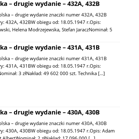
ka – drugie wydanie – 432A, 432B
olska – drugie wydanie znaczki numer 432A, 432B
: 432A, 432BW obiegu od: 18.05.1947 r.Opis:
wski, Helena Modrzejewska, Stefan JaraczNominał: 5
ka – drugie wydanie – 431A, 431B
olska – drugie wydanie znaczki numer 431A, 431B
: 431A, 431BW obiegu od: 18.05.1947 r.Opis:
ominał: 3 złNakład: 49 602 000 szt. Technika
[…]
ka – drugie wydanie – 430A, 430B
olska – drugie wydanie znaczki numer 430A, 430B
y: 430A, 430BW obiegu od: 18.05.1947 r.Opis: Adam
t Albert)Nominał: 2 złNakład: 17 096 000
[…]