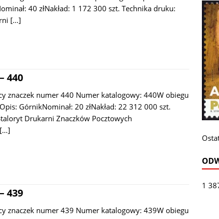
minał: 40 złNakład: 1 172 300 szt. Technika druku:
rni
[…]
– 440
acy znaczek numer 440 Numer katalogowy: 440W obiegu
.Opis: GórnikNominał: 20 złNakład: 22 312 000 szt.
Staloryt Drukarni Znaczków Pocztowych
[…]
Ostat
ODW
1 38
– 439
acy znaczek numer 439 Numer katalogowy: 439W obiegu