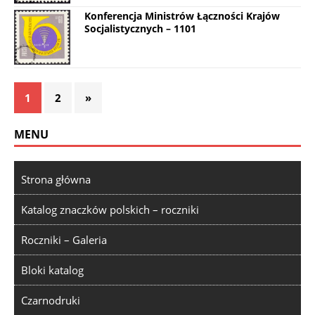
Konferencja Ministrów Łączności Krajów
Socjalistycznych – 1101
1
2
»
MENU
Strona główna
Katalog znaczków polskich – roczniki
Roczniki – Galeria
Bloki katalog
Czarnodruki