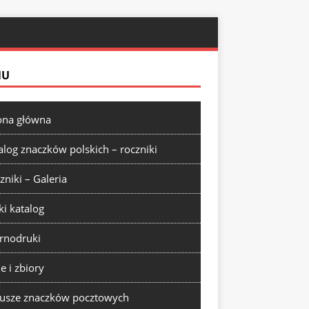
NU
ona główna
alog znaczków polskich – roczniki
zniki – Galeria
ki katalog
rnodruki
ie i zbiory
usze znaczków pocztowych