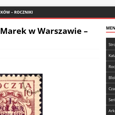
KÓW – ROCZNIKI
 Marek w Warszawie –
ME
Str
Kat
Roc
Blo
Cza
Ser
Ark