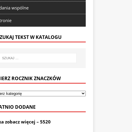
ania wspólne
tronie
ZUKAJ TEKST W KATALOGU
IERZ ROCZNIK ZNACZKÓW
ATNIO DODANE
ka zobacz więcej – 5520