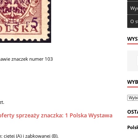
Wyd
O s
WYS
awie znaczek numer 103
WYB
zt.
OST
oferty sprzeaży znaczka: 1 Polska Wystawa
Pols
iętej (A) i ząbkowanej (B).