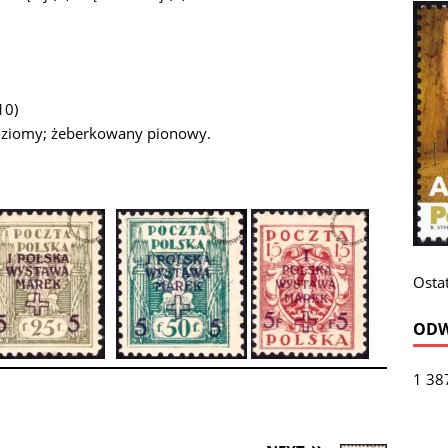
10)
oziomy; żeberkowany pionowy.
Ostat
ODW
1 38