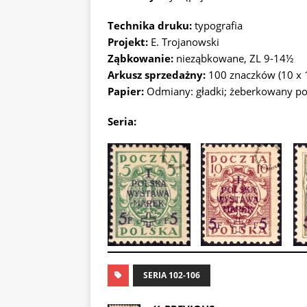
Technika druku:
typografia
Projekt:
E. Trojanowski
Ząbkowanie:
nieząbkowane, ZL 9-14½
Arkusz sprzedażny:
100 znaczków (10 x 
Papier:
Odmiany: gładki; żeberkowany p
Seria:
SERIA 102-106