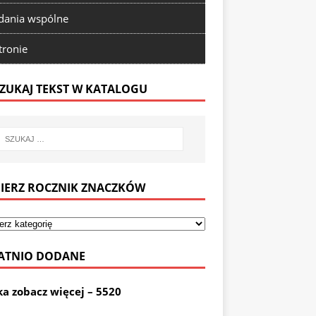
ania wspólne
tronie
ZUKAJ TEKST W KATALOGU
IERZ ROCZNIK ZNACZKÓW
ATNIO DODANE
ka zobacz więcej – 5520