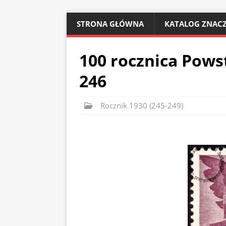
STRONA GŁÓWNA
KATALOG ZNACZ
100 rocznica Pows
246
Rocznik 1930 (245-249)