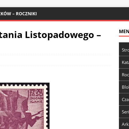
KÓW – ROCZNIKI
tania Listopadowego –
ME
Str
Kat
Roc
Blo
Cza
Ser
Ark