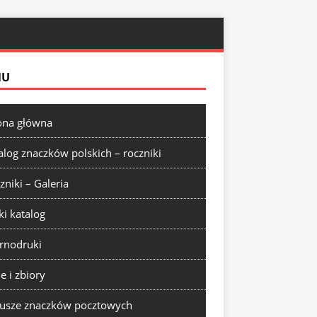
NU
ona główna
alog znaczków polskich – roczniki
zniki – Galeria
ki katalog
rnodruki
ie i zbiory
usze znaczków pocztowych