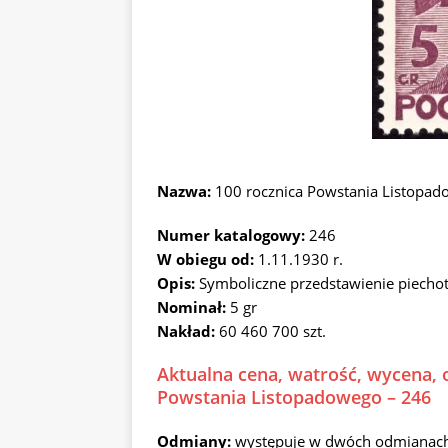
Nazwa:
100 rocznica Powstania Listopad
Numer katalogowy:
246
W obiegu od:
1.11.1930 r.
Opis:
Symboliczne przedstawienie piechot
Nominał:
5 gr
Nakład:
60 460 700 szt.
Aktualna cena, watrość, wycena, 
Powstania Listopadowego – 246
Odmiany:
występuje w dwóch odmianach (