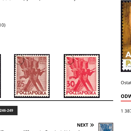
10)
Ostat
ODW
1 38
 246-249
NEXT