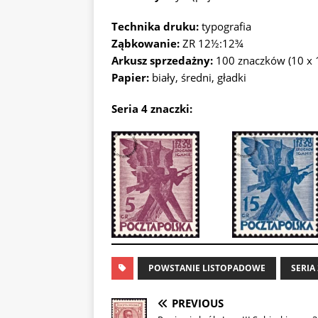
Technika druku:
typografia
Ząbkowanie:
ZR 12½:12¾
Arkusz sprzedażny:
100 znaczków (10 x 
Papier:
biały, średni, gładki
Seria
4 znaczki
:
POWSTANIE LISTOPADOWE
SERIA
PREVIOUS