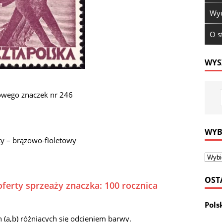
Wyd
O s
WYS
owego znaczek nr 246
WYB
y – brązowo-fioletowy
OST
oferty sprzeaży znaczka: 100 rocznica
Pols
a,b) różniących się odcieniem barwy.