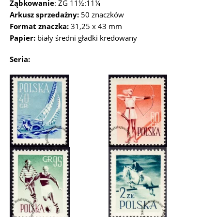
Ząbkowanie
: ZG 11½:11¼
Arkusz sprzedażny:
50 znaczków
Format znaczka:
31,25 x 43 mm
Papier:
biały średni gładki kredowany
Seria: