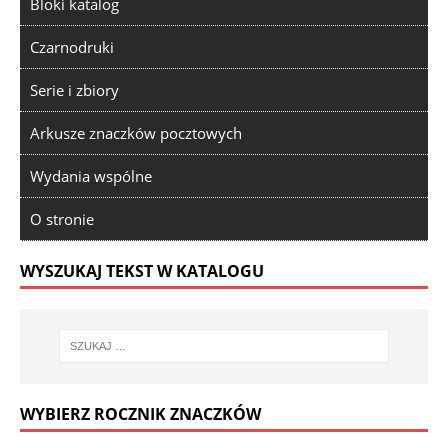
Bloki katalog
Czarnodruki
Serie i zbiory
Arkusze znaczków pocztowych
Wydania wspólne
O stronie
WYSZUKAJ TEKST W KATALOGU
WYBIERZ ROCZNIK ZNACZKÓW