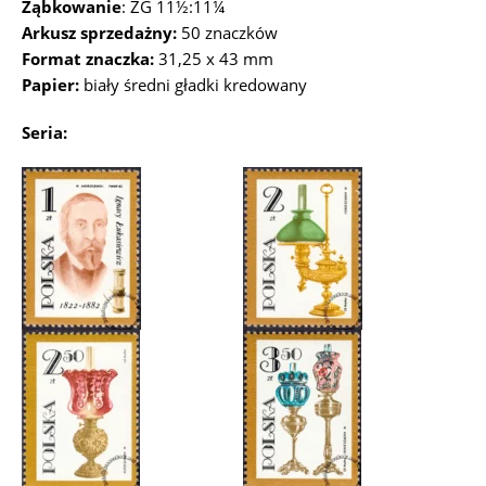
Ząbkowanie
: ZG 11½:11¼
Arkusz sprzedażny:
50 znaczków
Format znaczka:
31,25 x 43 mm
Papier:
biały średni gładki kredowany
Seria: