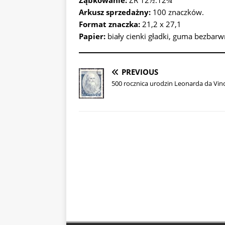
Ząbkowanie:
ZR 12½:12¾
Arkusz sprzedażny:
100 znaczków.
Format znaczka:
21,2 x 27,1
Papier:
biały cienki gładki, guma bezbarw
PREVIOUS
500 rocznica urodzin Leonarda da Vinc