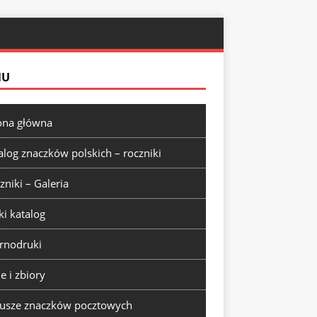
NU
ona główna
alog znaczków polskich – roczniki
zniki – Galeria
ki katalog
rnodruki
ie i zbiory
usze znaczków pocztowych