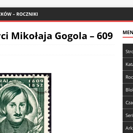
KÓW – ROCZNIKI
ci Mikołaja Gogola – 609
ME
Str
Kat
Roc
Blo
Cza
Ser
Ark