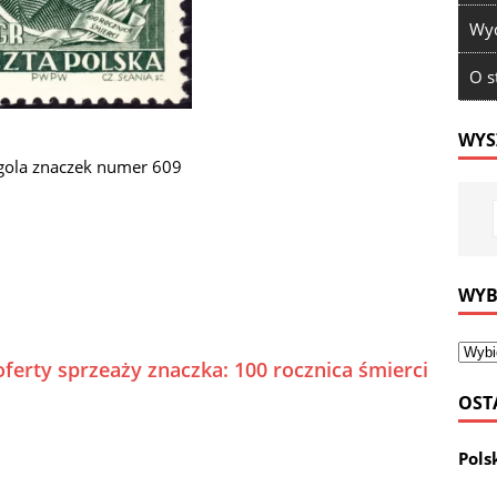
Wyd
O s
WYS
ogola znaczek numer 609
WYB
ferty sprzeaży znaczka: 100 rocznica śmierci
OST
Pols