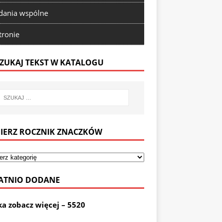
ania wspólne
tronie
ZUKAJ TEKST W KATALOGU
IERZ ROCZNIK ZNACZKÓW
ATNIO DODANE
ka zobacz więcej – 5520