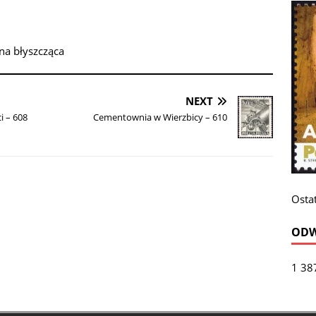
na błyszcząca
NEXT
i – 608
Cementownia w Wierzbicy – 610
Ostat
ODW
1 38