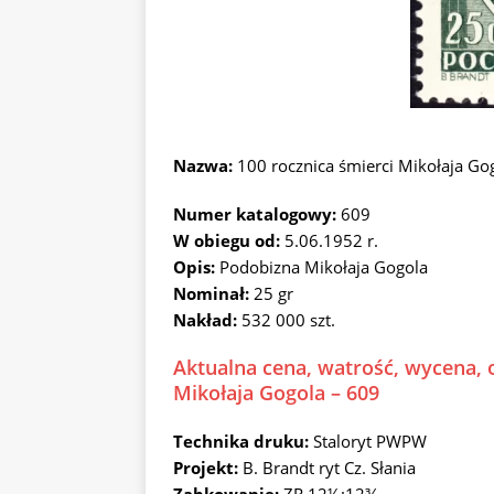
Nazwa:
100 rocznica śmierci Mikołaja G
Numer katalogowy:
609
W obiegu od:
5.06.1952 r.
Opis:
Podobizna Mikołaja Gogola
Nominał:
25 gr
Nakład:
532 000 szt.
Aktualna cena, watrość, wycena, o
Mikołaja Gogola – 609
Technika druku:
Staloryt PWPW
Projekt:
B. Brandt ryt Cz. Słania