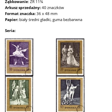
Ząbkowanie
: ZR 11¾
Arkusz sprzedażny:
40 znaczków
Format znaczka:
36 x 48 mm
Papier:
biały średni gładki, guma bezbarwna
Seria: