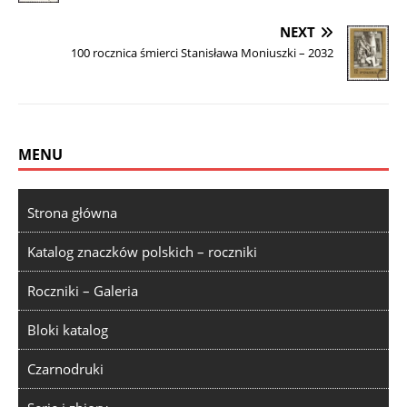
NEXT
100 rocznica śmierci Stanisława Moniuszki – 2032
MENU
Strona główna
Katalog znaczków polskich – roczniki
Roczniki – Galeria
Bloki katalog
Czarnodruki