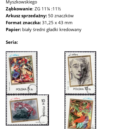
Myszkowskiego
Ząbkowanie
: ZG 11¼ :11½
Arkusz sprzedażny:
50 znaczków
Format znaczka:
31,25 x 43 mm
Papier:
biały średni gładki kredowany
Seria: