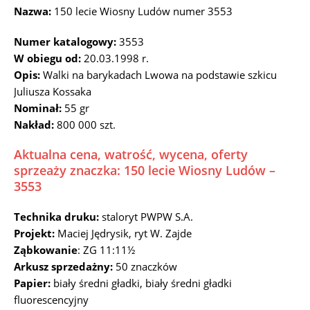
Nazwa:
150 lecie Wiosny Ludów numer 3553
Numer katalogowy:
3553
W obiegu od:
20.03.1998 r.
Opis:
Walki na barykadach Lwowa na podstawie szkicu
Juliusza Kossaka
Nominał:
55 gr
Nakład:
800 000 szt.
Aktualna cena, watrość, wycena, oferty
sprzeaży znaczka: 150 lecie Wiosny Ludów –
3553
Technika druku:
staloryt PWPW S.A.
Projekt:
Maciej Jędrysik, ryt W. Zajde
Ząbkowanie
: ZG 11:11½
Arkusz sprzedażny:
50 znaczków
Papier:
biały średni gładki, biały średni gładki
fluorescencyjny