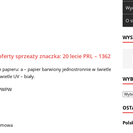
Wyd
O s
WYS
ferty sprzeaży znaczka: 20 lecie PRL – 1362
apieru: a – papier barwiony jednostronnie w świetle
wietle UV – biały.
WYB
t PWPW
OST
Pols
remowa