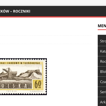
KÓW – ROCZNIKI
ME
Str
Kat
Roc
Blo
Cza
Ser
Ark