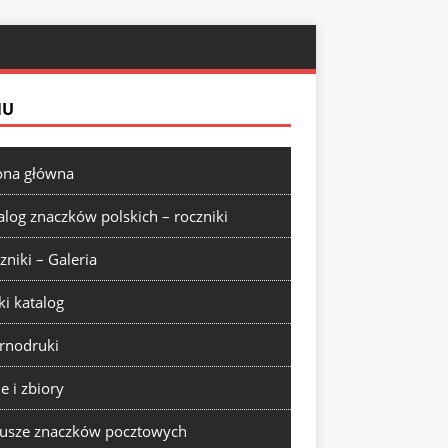
NU
ona główna
alog znaczków polskich – roczniki
zniki – Galeria
ki katalog
rnodruki
ie i zbiory
usze znaczków pocztowych