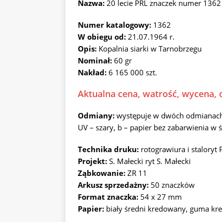
Nazwa:
20 lecie PRL znaczek numer 1362
Numer katalogowy:
1362
W obiegu od:
21.07.1964 r.
Opis:
Kopalnia siarki w Tarnobrzegu
Nominał:
60 gr
Nakład:
6 165 000 szt.
Aktualna cena, watrość, wycena, o
Odmiany:
występuje w dwóch odmianach p
UV – szary, b – papier bez zabarwienia w ś
Technika druku:
rotograwiura i stalory
Projekt:
S. Małecki ryt S. Małecki
Ząbkowanie:
ZR 11
Arkusz sprzedażny:
50 znaczków
Format znaczka:
54 x 27 mm
Papier:
biały średni kredowany, guma k