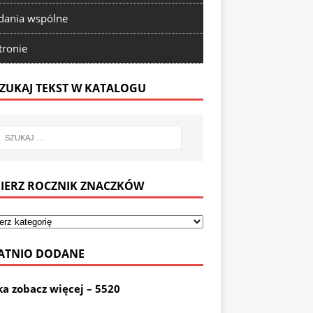
ania wspólne
tronie
ZUKAJ TEKST W KATALOGU
IERZ ROCZNIK ZNACZKÓW
ATNIO DODANE
ka zobacz więcej – 5520