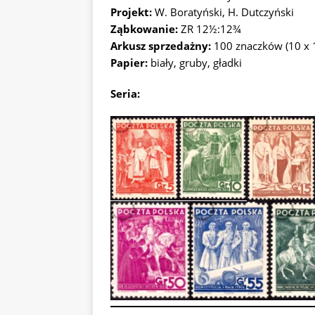
Projekt:
W. Boratyński, H. Dutczyński
Ząbkowanie:
ZR 12½:12¾
Arkusz sprzedażny:
100 znaczków (10 x 
Papier:
biały, gruby, gładki
Seria: