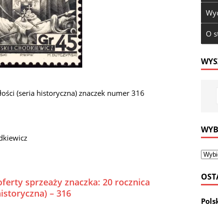
Wyd
O s
WYS
ości (seria historyczna) znaczek numer 316
WYB
dkiewicz
OST
ferty sprzeaży znaczka: 20 rocznica
historyczna) – 316
Pols