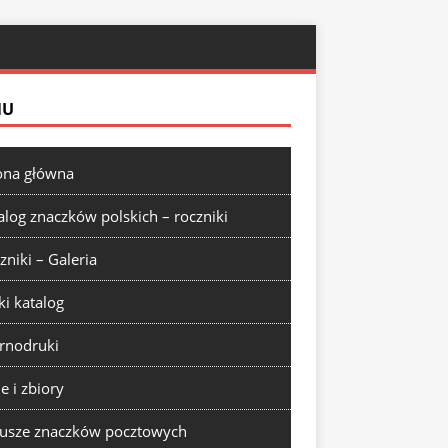
NU
ona główna
alog znaczków polskich – roczniki
zniki – Galeria
ki katalog
rnodruki
ie i zbiory
usze znaczków pocztowych