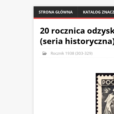
STRONA GŁÓWNA
KATALOG ZNACZ
20 rocznica odzys
(seria historyczna)
Rocznik 1938 (303-329)