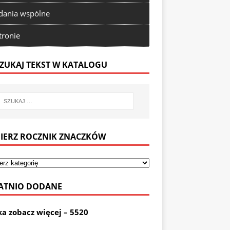
ania wspólne
tronie
ZUKAJ TEKST W KATALOGU
IERZ ROCZNIK ZNACZKÓW
ATNIO DODANE
ka zobacz więcej – 5520