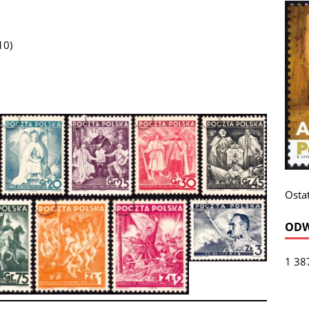
10)
Ostat
ODW
1 38