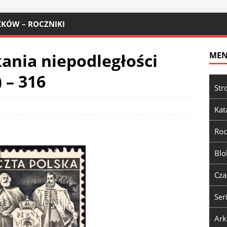
KÓW – ROCZNIKI
kania niepodległości
ME
 – 316
Str
Kat
Roc
Blo
Cza
Ser
Ark