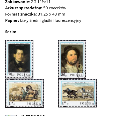
Ząbkowanie
: ZG 11½:11
Arkusz sprzedażny:
50 znaczków
Format znaczka:
31,25 x 43 mm
Papier:
biały średni gładki fluorescencyjny
Seria: