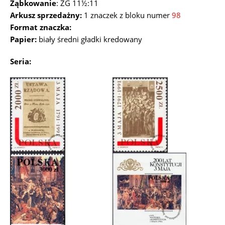
Ząbkowanie
: ZG 11½:11
Arkusz sprzedażny:
1 znaczek z bloku numer
98
Format znaczka:
Papier:
biały średni gładki kredowany
Seria: