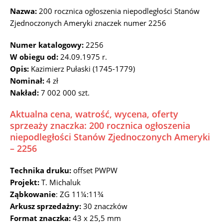
Nazwa:
200 rocznica ogłoszenia niepodległości Stanów
Zjednoczonych Ameryki znaczek numer 2256
Numer katalogowy:
2256
W obiegu od:
24.09.1975 r.
Opis:
Kazimierz Pułaski (1745-1779)
Nominał:
4 zł
Nakład:
7 002 000 szt.
Aktualna cena, watrość, wycena, oferty
sprzeaży znaczka: 200 rocznica ogłoszenia
niepodległości Stanów Zjednoczonych Ameryki
– 2256
Technika druku:
offset PWPW
Projekt:
T. Michaluk
Ząbkowanie
: ZG 11¼:11¾
Arkusz sprzedażny:
30 znaczków
Format znaczka:
43 x 25,5 mm