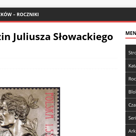
KÓW – ROCZNIKI
zin Juliusza Słowackiego
ME
Str
Kat
Roc
Blo
Cza
Ser
Ark