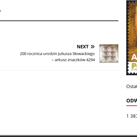
y
NEXT
200 rocznica urodzin Juliusza Słowackiego
– arkusz znaczków 4294
Ostat
ODW
1 38