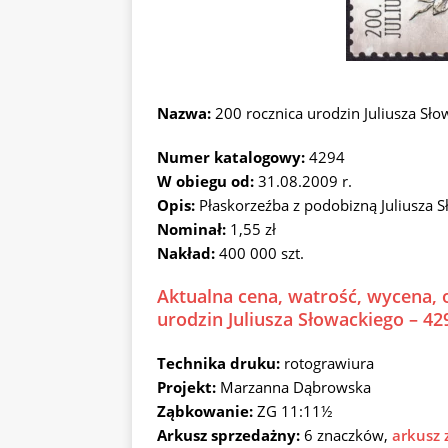
Nazwa:
200 rocznica urodzin Juliusza Sł
Numer katalogowy:
4294
W obiegu od:
31.08.2009 r.
Opis:
Płaskorzeźba z podobizną Juliusza 
Nominał:
1,55 zł
Nakład:
400 000 szt.
Aktualna cena, watrość, wycena, 
urodzin Juliusza Słowackiego – 42
Technika druku:
rotograwiura
Projekt:
Marzanna Dąbrowska
Ząbkowanie:
ZG 11:11½
Arkusz sprzedażny:
6 znaczków,
arkusz