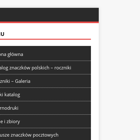
NU
ona główna
alog znaczków polskich – roczniki
zniki – Galeria
ki katalog
rnodruki
ie i zbiory
usze znaczków pocztowych