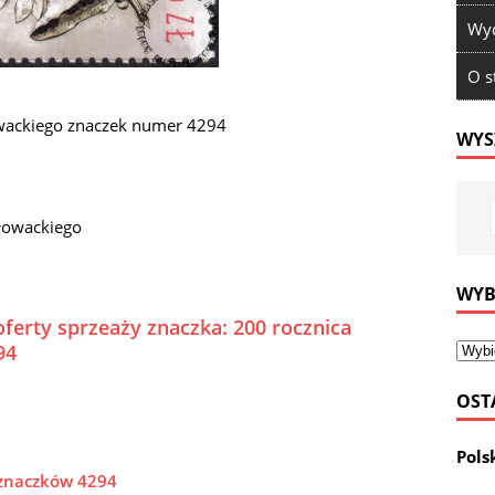
Wyd
O s
owackiego znaczek numer 4294
WYS
Słowackiego
WYB
oferty sprzeaży znaczka: 200 rocznica
94
OST
Pols
 znaczków 4294