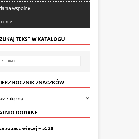
ania wspólne
tronie
ZUKAJ TEKST W KATALOGU
IERZ ROCZNIK ZNACZKÓW
ATNIO DODANE
ka zobacz więcej – 5520