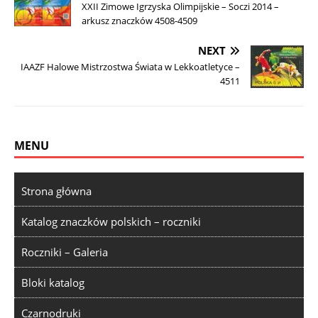
XXII Zimowe Igrzyska Olimpijskie – Soczi 2014 –
arkusz znaczków 4508-4509
NEXT
IAAZF Halowe Mistrzostwa Świata w Lekkoatletyce –
4511
MENU
Strona główna
Katalog znaczków polskich – roczniki
Roczniki – Galeria
Bloki katalog
Czarnodruki