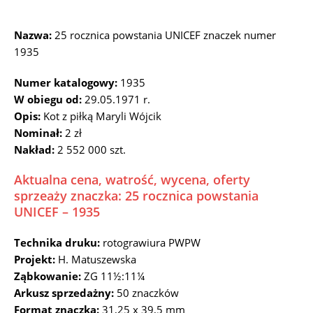
Nazwa:
25 rocznica powstania UNICEF znaczek numer
1935
Numer katalogowy:
1935
W obiegu od:
29.05.1971 r.
Opis:
Kot z piłką Maryli Wójcik
Nominał:
2 zł
Nakład:
2 552 000 szt.
Aktualna cena, watrość, wycena, oferty
sprzeaży znaczka: 25 rocznica powstania
UNICEF – 1935
Technika druku:
rotograwiura PWPW
Projekt:
H. Matuszewska
Ząbkowanie:
ZG 11½:11¼
Arkusz sprzedażny:
50 znaczków
Format znaczka:
31,25 x 39,5 mm