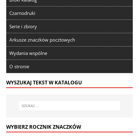
Czarnodruki
Serie i zbiory
Arkusze znaczków pocztowych
Wydania wspólne
O stronie
WYSZUKAJ TEKST W KATALOGU
WYBIERZ ROCZNIK ZNACZKÓW