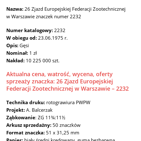
Nazwa:
26 Zjazd Europejskiej Federacji Zootechnicznej
w Warszawie znaczek numer 2232
Numer katalogowy:
2232
W obiegu od:
23.06.1975 r.
Opis:
Gęsi
Nominał:
1 zł
Nakład:
10 225 000 szt.
Aktualna cena, watrość, wycena, oferty
sprzeaży znaczka: 26 Zjazd Europejskiej
Federacji Zootechnicznej w Warszawie – 2232
Technika druku:
rotograwiura PWPW
Projekt:
A. Balcerzak
Ząbkowanie
: ZG 11¾:11½
Arkusz sprzedażny:
50 znaczków
Format znaczka:
51 x 31,25 mm
Papier:
biały średni kredowany, guma bezbarwna