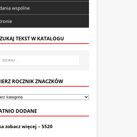
ania wspólne
tronie
ZUKAJ TEKST W KATALOGU
IERZ ROCZNIK ZNACZKÓW
ATNIO DODANE
ka zobacz więcej – 5520