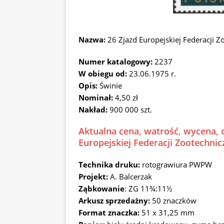
Nazwa:
26 Zjazd Europejskiej Federacji 
Numer katalogowy:
2237
W obiegu od:
23.06.1975 r.
Opis:
Świnie
Nominał:
4,50 zł
Nakład:
900 000 szt.
Aktualna cena, watrość, wycena, o
Europejskiej Federacji Zootechni
Technika druku:
rotograwiura PWPW
Projekt:
A. Balcerzak
Ząbkowanie
: ZG 11¾:11½
Arkusz sprzedażny:
50 znaczków
Format znaczka:
51 x 31,25 mm