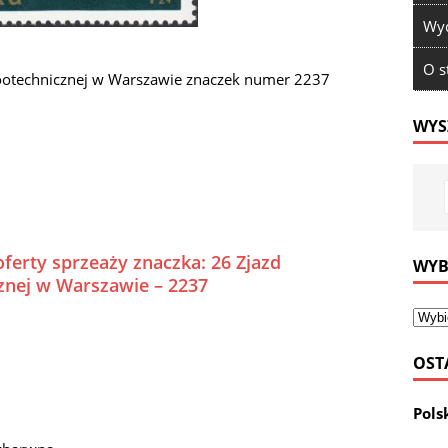
Wyd
O s
Zootechnicznej w Warszawie znaczek numer 2237
WYS
ferty sprzeaży znaczka: 26 Zjazd
WYB
cznej w Warszawie – 2237
OST
Pols