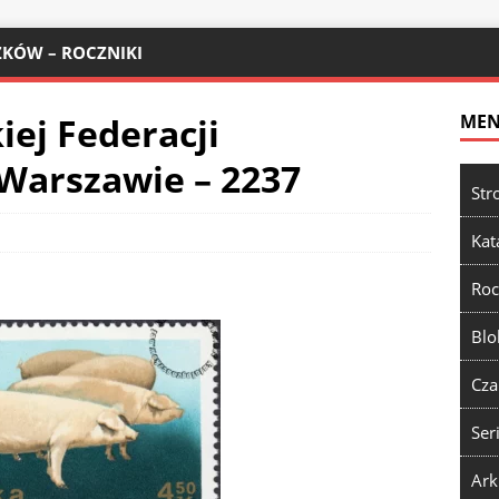
KÓW – ROCZNIKI
iej Federacji
ME
Warszawie – 2237
Str
Kat
Roc
Blo
Cza
Ser
Ark