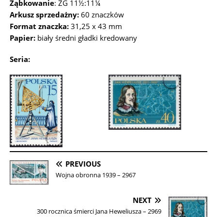
Ząbkowanie
: ZG 11½:11¼
Arkusz sprzedażny:
60 znaczków
Format znaczka:
31,25 x 43 mm
Papier:
biały średni gładki kredowany
Seria:
PREVIOUS
Wojna obronna 1939 – 2967
NEXT
300 rocznica śmierci Jana Heweliusza – 2969