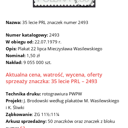
Nazwa:
35 lecie PRL znaczek numer 2493
Numer katalogowy:
2493
W obiegu od:
22.07.1979 r.
Opis:
Plakat 22 lipca Mieczysława Wasilewskiego
Nominał:
1,50 zł
Nakład:
9 055 000 szt.
Aktualna cena, watrość, wycena, oferty
sprzeaży znaczka: 35 lecie PRL – 2493
Technika druku:
rotograwiura PWPW
Projekt:
J. Brodowski według plakatów M. Wasilewskiego
i K. Śliwki
Ząbkowanie
: ZG 11½:11¼
Arkusz sprzedażny:
50 znaczków oraz znaczek z bloku