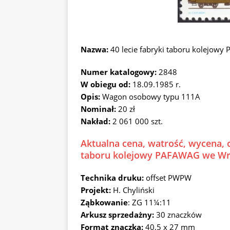
Nazwa:
40 lecie fabryki taboru kolejow
Numer katalogowy:
2848
W obiegu od:
18.09.1985 r.
Opis:
Wagon osobowy typu 111A
Nominał:
20 zł
Nakład:
2 061 000 szt.
Aktualna cena, watrość, wycena, o
taboru kolejowy PAFAWAG we Wro
Technika druku:
offset PWPW
Projekt:
H. Chyliński
Ząbkowanie
: ZG 11¼:11
Arkusz sprzedażny:
30 znaczków
Format znaczka:
40,5 x 27 mm