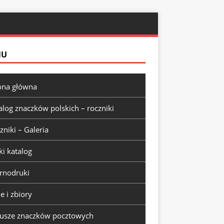
NU
ona główna
alog znaczków polskich – roczniki
zniki – Galeria
ki katalog
rnodruki
ie i zbiory
usze znaczków pocztowych