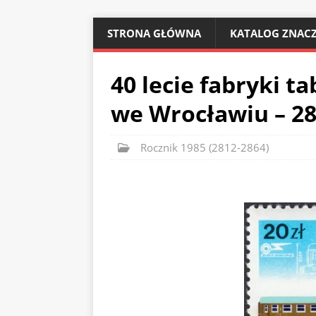
STRONA GŁÓWNA
KATALOG ZNACZ
40 lecie fabryki 
we Wrocławiu – 2
Rocznik 1985 (2812-2864)