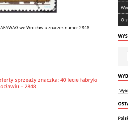
Wyd
O s
y PAFAWAG we Wrocławiu znaczek numer 2848
WYS
WYB
ferty sprzeaży znaczka: 40 lecie fabryki
cławiu – 2848
OST
Pols