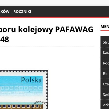
KÓW – ROCZNIKI
taboru kolejowy PAFAWAG
ME
848
Str
Kat
Roc
Blo
Cza
Ser
Ark