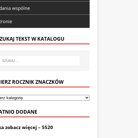
ania wspólne
tronie
ZUKAJ TEKST W KATALOGU
IERZ ROCZNIK ZNACZKÓW
ATNIO DODANE
ka zobacz więcej – 5520