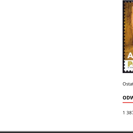
Ostat
ODW
1 38