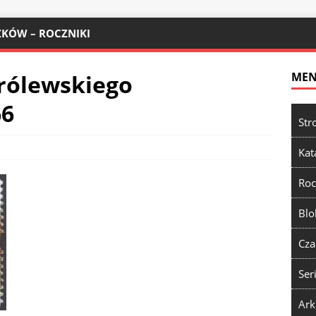
KÓW – ROCZNIKI
rólewskiego
ME
66
Str
Kat
Roc
Blo
Cza
Ser
Ark