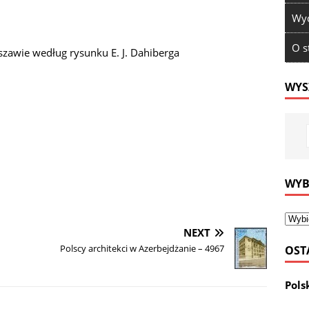
Wyd
O s
awie według rysunku E. J. Dahiberga
WYS
WYB
NEXT
Polscy architekci w Azerbejdżanie – 4967
OST
Pols