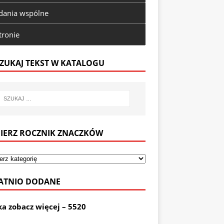
ania wspólne
tronie
ZUKAJ TEKST W KATALOGU
IERZ ROCZNIK ZNACZKÓW
ATNIO DODANE
ka zobacz więcej – 5520