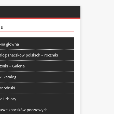
NU
ona główna
alog znaczków polskich – roczniki
zniki – Galeria
ki katalog
rnodruki
ie i zbiory
usze znaczków pocztowych