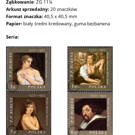
Ząbkowanie
: ZG 11¼
Arkusz sprzedażny:
20 znaczków
Format znaczka:
40,5 x 40,5 mm
Papier:
biały średni kredowany, guma bezbarwna
Seria: