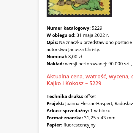
Numer katalogowy:
5229
W obiegu od:
31 maja 2022 r.
Opis:
Na znaczku przedstawiono postacie 
autorstwa Janusza Christy.
Nominał:
8,00 zł
Nakład:
wersji perforowanej: 90 000 szt.,
Aktualna cena, watrość, wycena, 
Kajko i Kokosz – 5229
Technika druku:
offset
Projekt:
Joanna Fleszar-Haspert, Radosł
Arkusz sprzedażny:
1 w bloku
Format znaczka:
31,25 x 43 mm
Papier:
fluorescencyjny