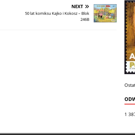
NEXT
50 lat komiksu Kajko i Kokosz – Blok
246B
Ostat
ODW
1 38