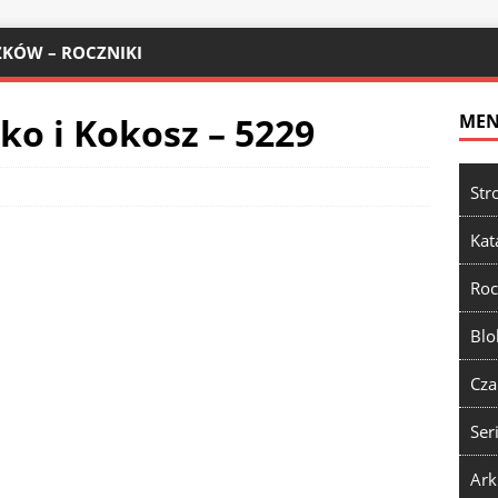
KÓW – ROCZNIKI
ko i Kokosz – 5229
ME
Str
Kat
Roc
Blo
Cza
Ser
Ark