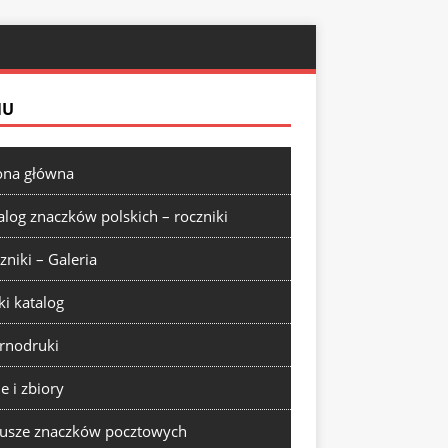
NU
ona główna
alog znaczków polskich – roczniki
zniki – Galeria
ki katalog
rnodruki
ie i zbiory
usze znaczków pocztowych