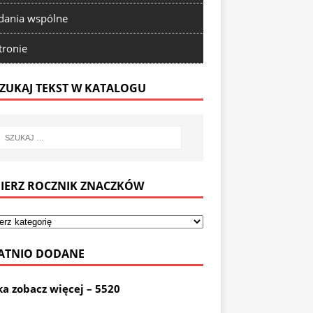
ania wspólne
tronie
ZUKAJ TEKST W KATALOGU
IERZ ROCZNIK ZNACZKÓW
ATNIO DODANE
ka zobacz więcej – 5520