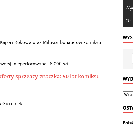
Wyd
O s
WYS
Kajka i Kokosza oraz Milusia, bohaterów komiksu
 wersji nieperforowanej: 6 000 szt.
oferty sprzeaży znaczka: 50 lat komiksu
WYB
aw Gieremek
OST
Pols