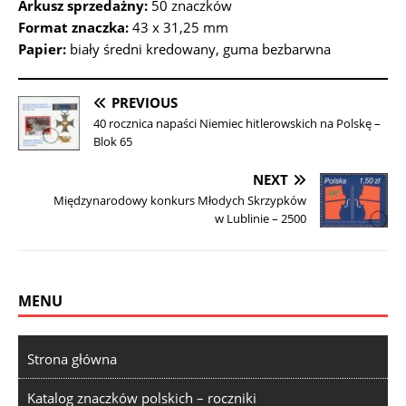
Arkusz sprzedażny:
50 znaczków
Format znaczka:
43 x 31,25 mm
Papier:
biały średni kredowany, guma bezbarwna
PREVIOUS
40 rocznica napaści Niemiec hitlerowskich na Polskę –
Blok 65
NEXT
Międzynarodowy konkurs Młodych Skrzypków
w Lublinie – 2500
MENU
Strona główna
Katalog znaczków polskich – roczniki