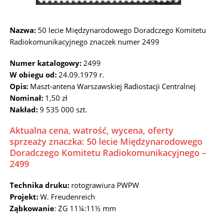
Nazwa:
50 lecie Międzynarodowego Doradczego Komitetu
Radiokomunikacyjnego znaczek numer 2499
Numer katalogowy:
2499
W obiegu od:
24.09.1979 r.
Opis:
Maszt-antena Warszawskiej Radiostacji Centralnej
Nominał:
1,50 zł
Nakład:
9 535 000 szt.
Aktualna cena, watrość, wycena, oferty
sprzeaży znaczka: 50 lecie Międzynarodowego
Doradczego Komitetu Radiokomunikacyjnego –
2499
Technika druku:
rotograwiura PWPW
Projekt:
W. Freudenreich
Ząbkowanie
: ZG 11¼:11½ mm