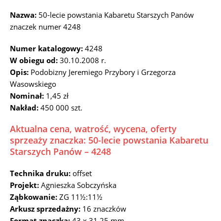
Nazwa:
50-lecie powstania Kabaretu Starszych Panów
znaczek numer 4248
Numer katalogowy:
4248
W obiegu od:
30.10.2008 r.
Opis:
Podobizny Jeremiego Przybory i Grzegorza
Wasowskiego
Nominał:
1,45 zł
Nakład:
450 000 szt.
Aktualna cena, watrość, wycena, oferty
sprzeaży znaczka: 50-lecie powstania Kabaretu
Starszych Panów – 4248
Technika druku:
offset
Projekt:
Agnieszka Sobczyńska
Ząbkowanie:
ZG 11½:11½
Arkusz sprzedażny:
16 znaczków
Format znaczka:
43 x 31.25 mm