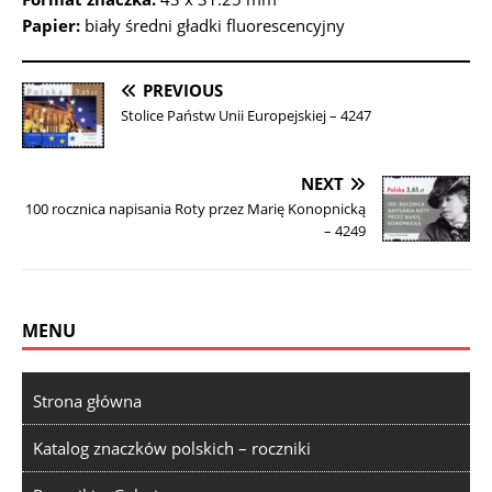
Papier:
biały średni gładki fluorescencyjny
PREVIOUS
Stolice Państw Unii Europejskiej – 4247
NEXT
100 rocznica napisania Roty przez Marię Konopnicką
– 4249
MENU
Strona główna
Katalog znaczków polskich – roczniki