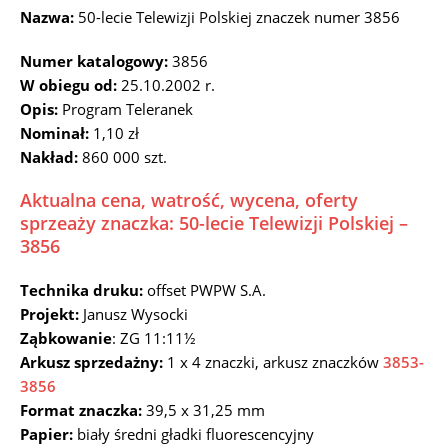
Nazwa:
50-lecie Telewizji Polskiej znaczek numer 3856
Numer katalogowy:
3856
W obiegu od:
25.10.2002 r.
Opis:
Program Teleranek
Nominał:
1,10 zł
Nakład:
860 000 szt.
Aktualna cena, watrość, wycena, oferty
sprzeaży znaczka: 50-lecie Telewizji Polskiej –
3856
Technika druku:
offset PWPW S.A.
Projekt:
Janusz Wysocki
Ząbkowanie
: ZG 11:11½
Arkusz sprzedażny:
1 x 4 znaczki, arkusz znaczków
3853-
3856
Format znaczka:
39,5 x 31,25 mm
Papier:
biały średni gładki fluorescencyjny