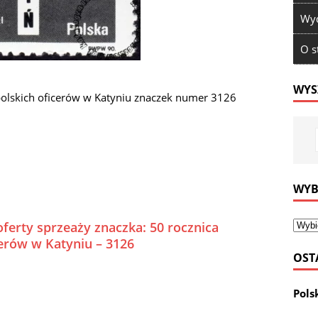
Wyd
O s
WYS
polskich oficerów w Katyniu znaczek numer 3126
WYB
ferty sprzeaży znaczka: 50 rocznica
cerów w Katyniu – 3126
OST
Pols