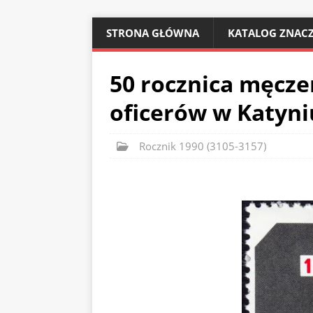
STRONA GŁÓWNA
KATALOG ZNACZ
50 rocznica męcze
oficerów w Katyni
Rocznik 1990 (3105-3157)