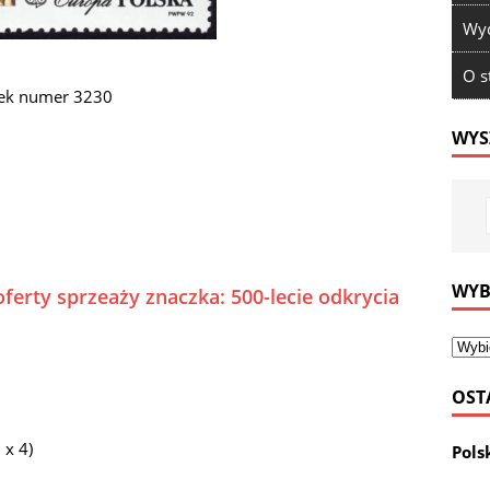
Wyd
O s
zek numer 3230
WYS
WYB
ferty sprzeaży znaczka: 500-lecie odkrycia
OST
 x 4)
Pols