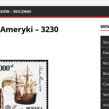
KÓW – ROCZNIKI
 Ameryki – 3230
ME
Str
Kat
Roc
Blo
Cza
Ser
Ark