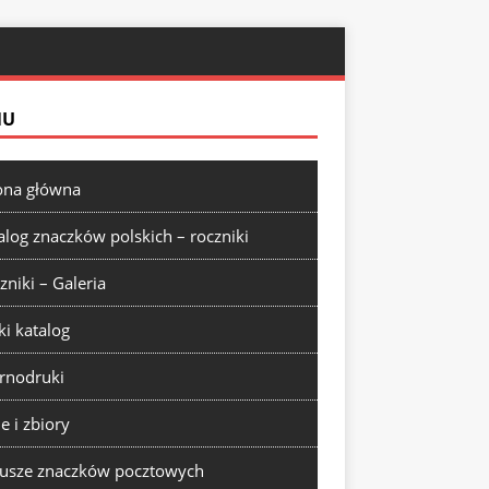
NU
ona główna
alog znaczków polskich – roczniki
zniki – Galeria
ki katalog
rnodruki
ie i zbiory
usze znaczków pocztowych