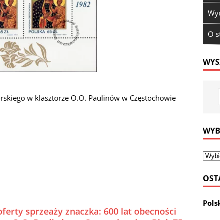
Wyd
O s
WYS
rskiego w klasztorze O.O. Paulinów w Częstochowie
WYB
OST
Pols
ferty sprzeaży znaczka: 600 lat obecności