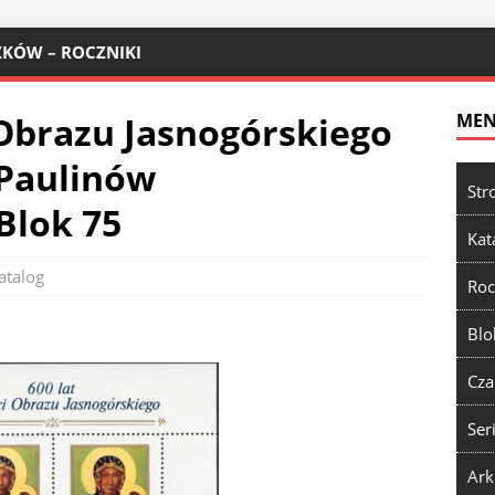
KÓW – ROCZNIKI
 Obrazu Jasnogórskiego
ME
 Paulinów
Str
Blok 75
Kat
atalog
Roc
Blo
Cza
Ser
Ark