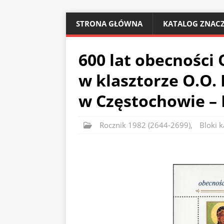
STRONA GŁÓWNA
KATALOG ZNACZ
600 lat obecności
w klasztorze O.O.
w Częstochowie – 
Rocznik 1982 (2644-2699)
,
Bloki k