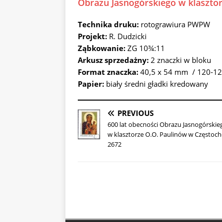
Obrazu Jasnogórskiego w klasztor
Technika druku:
rotograwiura PWPW
Projekt:
R. Dudzicki
Ząbkowanie:
ZG 10¾:11
Arkusz sprzedażny:
2 znaczki w bloku
Format znaczka:
40,5 x 54 mm / 120-12
Papier:
biały średni gładki kredowany
PREVIOUS
600 lat obecności Obrazu Jasnogórskie
w klasztorze O.O. Paulinów w Częstoch
2672