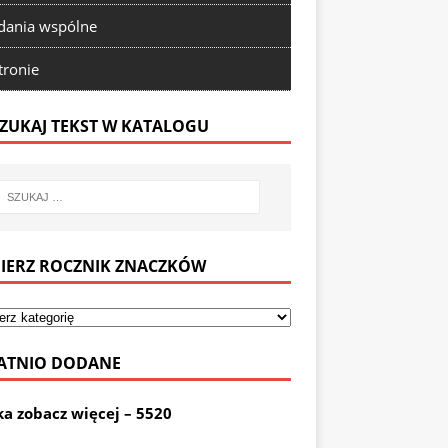
ania wspólne
tronie
ZUKAJ TEKST W KATALOGU
IERZ ROCZNIK ZNACZKÓW
ATNIO DODANE
ka zobacz więcej – 5520