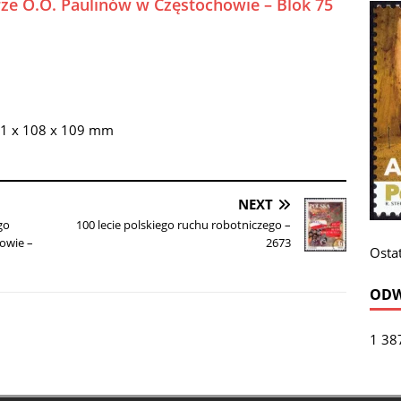
ze O.O. Paulinów w Częstochowie – Blok 75
1 x 108 x 109 mm
NEXT
go
100 lecie polskiego ruchu robotniczego –
owie –
2673
Ostat
ODW
1 38