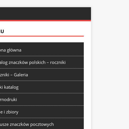
NU
ona główna
alog znaczków polskich – roczniki
zniki – Galeria
ki katalog
rnodruki
ie i zbiory
usze znaczków pocztowych