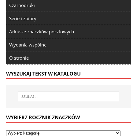
Czarnodruki
Serie i zbiory
Arkusze znaczków pocztowych
Wydania wspólne
O stronie
WYSZUKAJ TEKST W KATALOGU
WYBIERZ ROCZNIK ZNACZKÓW