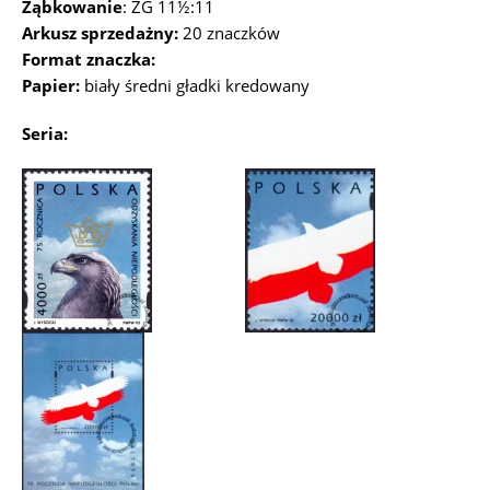
Ząbkowanie
: ZG 11½:11
Arkusz sprzedażny:
20 znaczków
Format znaczka:
Papier:
biały średni gładki kredowany
Seria: