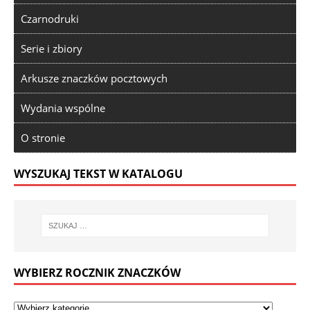
Czarnodruki
Serie i zbiory
Arkusze znaczków pocztowych
Wydania wspólne
O stronie
WYSZUKAJ TEKST W KATALOGU
WYBIERZ ROCZNIK ZNACZKÓW