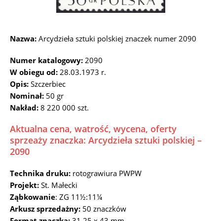
Nazwa:
Arcydzieła sztuki polskiej znaczek numer 2090
Numer katalogowy:
2090
W obiegu od:
28.03.1973 r.
Opis:
Szczerbiec
Nominał:
50 gr
Nakład:
8 220 000 szt.
Aktualna cena, watrość, wycena, oferty
sprzeaży znaczka: Arcydzieła sztuki polskiej –
2090
Technika druku:
rotograwiura PWPW
Projekt:
St. Małecki
Ząbkowanie
: ZG 11½:11¼
Arkusz sprzedażny:
50 znaczków
Format znaczka:
31,25 x 43 mm