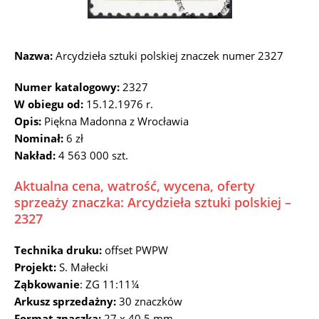
Nazwa:
Arcydzieła sztuki polskiej znaczek numer 2327
Numer katalogowy:
2327
W obiegu od:
15.12.1976 r.
Opis:
Piękna Madonna z Wrocławia
Nominał:
6 zł
Nakład:
4 563 000 szt.
Aktualna cena, watrość, wycena, oferty
sprzeaży znaczka: Arcydzieła sztuki polskiej –
2327
Technika druku:
offset PWPW
Projekt:
S. Małecki
Ząbkowanie
: ZG 11:11¼
Arkusz sprzedażny:
30 znaczków
Format znaczka:
27 x 40,5 mm