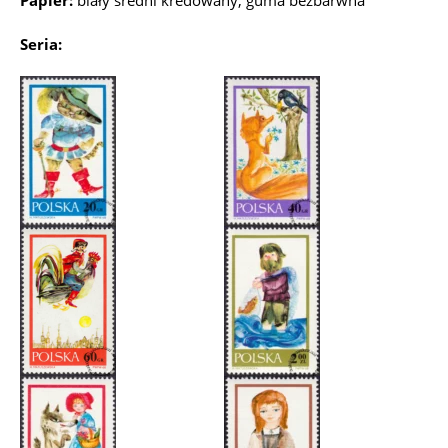
Papier:
biały średni kredowany, guma bezbarwna
Seria: