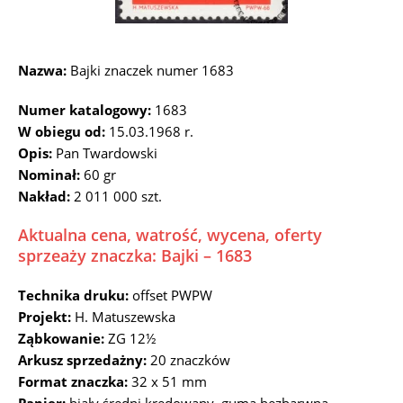
Nazwa:
Bajki znaczek numer 1683
Numer katalogowy:
1683
W obiegu od:
15.03.1968 r.
Opis:
Pan Twardowski
Nominał:
60 gr
Nakład:
2 011 000 szt.
Aktualna cena, watrość, wycena, oferty
sprzeaży znaczka: Bajki – 1683
Technika druku:
offset PWPW
Projekt:
H. Matuszewska
Ząbkowanie:
ZG 12½
Arkusz sprzedażny:
20 znaczków
Format znaczka:
32 x 51 mm