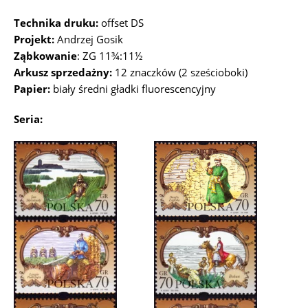
Technika druku:
offset DS
Projekt:
Andrzej Gosik
Ząbkowanie
: ZG 11¾:11½
Arkusz sprzedażny:
12 znaczków (2 sześcioboki)
Papier:
biały średni gładki fluorescencyjny
Seria: