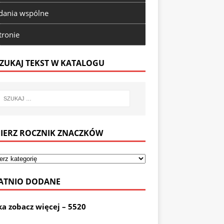
ania wspólne
tronie
ZUKAJ TEKST W KATALOGU
IERZ ROCZNIK ZNACZKÓW
ATNIO DODANE
ka zobacz więcej – 5520