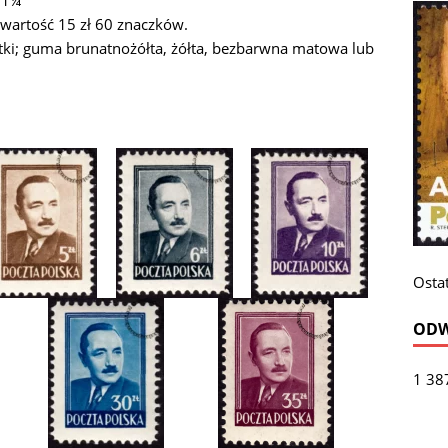
11¼
 wartość 15 zł 60 znaczków.
rstki; guma brunatnożółta, żółta, bezbarwna matowa lub
Ostat
ODW
1 38