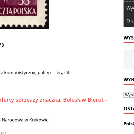
Wyd
O s
WYS
78
z komunistyczny, polityk – brązlil.
WYB
ferty sprzeaży znaczka: Bolesław Bierut –
OST
a Narodowa w Krakowie
Pols