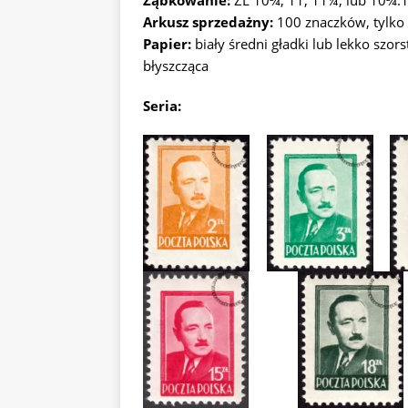
Ząbkowanie:
ZL 10¾, 11, 11¼, lub 10¾:
Arkusz sprzedażny:
100 znaczków, tylko
Papier:
biały średni gładki lub lekko szo
błyszcząca
Seria: