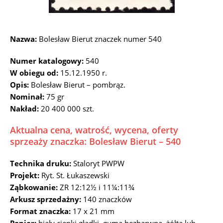
Nazwa:
Bolesław Bierut znaczek numer 540
Numer katalogowy:
540
W obiegu od:
15.12.1950 r.
Opis:
Bolesław Bierut – pombrąz.
Nominał:
75 gr
Nakład:
20 400 000 szt.
Aktualna cena, watrość, wycena, oferty
sprzeaży znaczka: Bolesław Bierut – 540
Technika druku:
Staloryt PWPW
Projekt:
Ryt. St. Łukaszewski
Ząbkowanie:
ZR 12:12½ i 11¼:11¾
Arkusz sprzedażny:
140 znaczków
Format znaczka:
17 x 21 mm