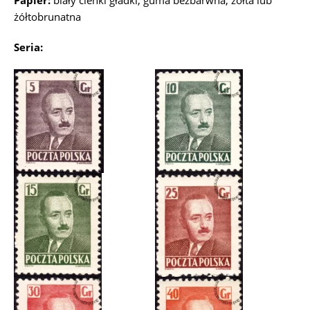
Papier:
biały cienki gładki, guma bezbarwna, żółta lub
żółtobrunatna
Seria: