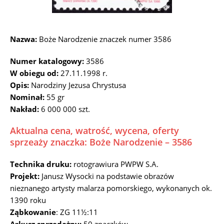
Nazwa:
Boże Narodzenie znaczek numer 3586
Numer katalogowy:
3586
W obiegu od:
27.11.1998 r.
Opis:
Narodziny Jezusa Chrystusa
Nominał:
55 gr
Nakład:
6 000 000 szt.
Aktualna cena, watrość, wycena, oferty
sprzeaży znaczka: Boże Narodzenie – 3586
Technika druku:
rotograwiura PWPW S.A.
Projekt:
Janusz Wysocki na podstawie obrazów
nieznanego artysty malarza pomorskiego, wykonanych ok.
1390 roku
Ząbkowanie
: ZG 11½:11