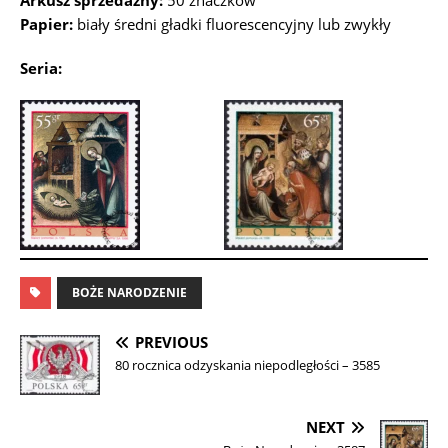
Arkusz sprzedażny:
50 znaczków
Papier:
biały średni gładki fluorescencyjny lub zwykły
Seria:
BOŻE NARODZENIE
PREVIOUS
80 rocznica odzyskania niepodległości – 3585
NEXT