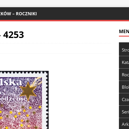
KÓW – ROCZNIKI
 4253
ME
Str
Kat
Roc
Blo
Cza
Ser
Ark