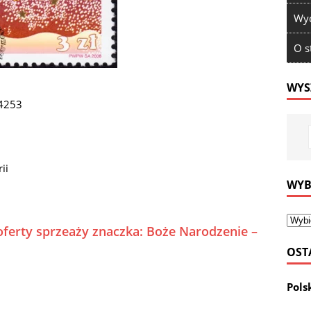
Wyd
O s
WYS
 4253
ii
WYB
oferty sprzeaży znaczka: Boże Narodzenie –
OST
Pols