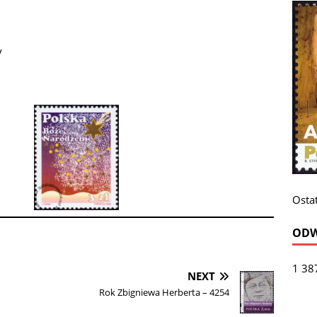
y
Ostat
ODW
1 38
NEXT
Rok Zbigniewa Herberta – 4254