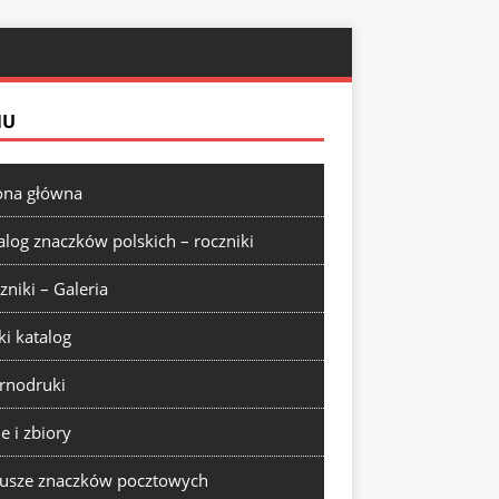
NU
ona główna
alog znaczków polskich – roczniki
zniki – Galeria
ki katalog
rnodruki
ie i zbiory
usze znaczków pocztowych