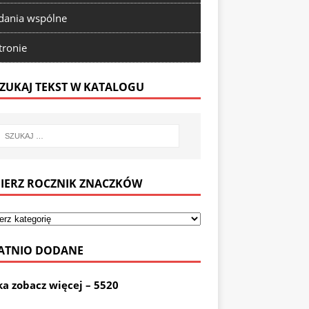
ania wspólne
tronie
ZUKAJ TEKST W KATALOGU
IERZ ROCZNIK ZNACZKÓW
ATNIO DODANE
ka zobacz więcej – 5520