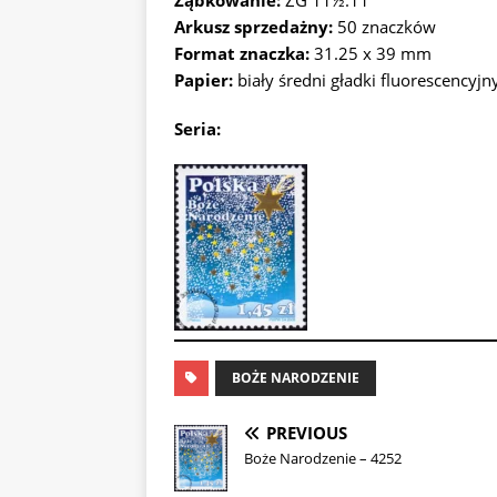
Ząbkowanie:
ZG 11½:11
Arkusz sprzedażny:
50 znaczków
Format znaczka:
31.25 x 39 mm
Papier:
biały średni gładki fluorescencyjn
Seria:
BOŻE NARODZENIE
PREVIOUS
Boże Narodzenie – 4252