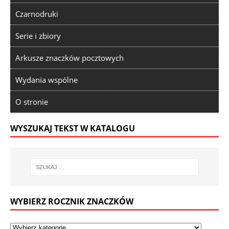
Czarnodruki
Serie i zbiory
Arkusze znaczków pocztowych
Wydania wspólne
O stronie
WYSZUKAJ TEKST W KATALOGU
WYBIERZ ROCZNIK ZNACZKÓW