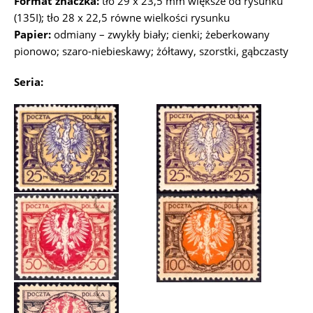
Format znaczka:
tło 29 x 23,5 mm większe od rysunku
(135I); tło 28 x 22,5 równe wielkości rysunku
Papier:
odmiany – zwykły biały; cienki; żeberkowany
pionowo; szaro-niebieskawy; żółtawy, szorstki, gąbczasty
Seria: