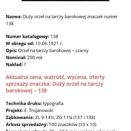
Nazwa:
Duży orzeł na tarczy barokowej znaczek numer
138
Numer katalogowy:
138
W obiegu od:
10.06.1921 r.
Opis:
Orzeł na tarczy barokowej – czarny
Nominał:
200 mk
Nakład:
?
Aktualna cena, watrość, wycena, oferty
sprzeaży znaczka: Duży orzeł na tarczy
barokowej – 138
Technika druku:
typografia
Projekt:
E. Trojanowski
Ząbkowanie:
ZL 9-14½; ZG 11¾ (137 i 138)
Arkusz sprzedażny:
100 znaczków (10 x 10)