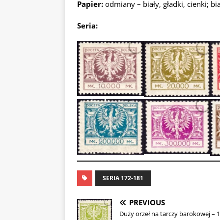
Papier:
odmiany – biały, gładki, cienki; bi
Seria:
SERIA 172-181
PREVIOUS
Duży orzeł na tarczy barokowej – 