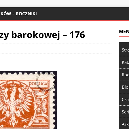
KÓW – ROCZNIKI
czy barokowej – 176
ME
Str
Kat
Roc
Blo
Cza
Ser
Ark