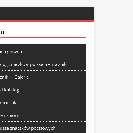
NU
ona główna
alog znaczków polskich – roczniki
zniki – Galeria
ki katalog
rnodruki
ie i zbiory
usze znaczków pocztowych