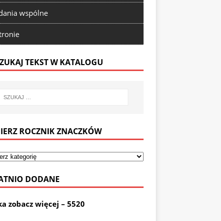
ania wspólne
tronie
ZUKAJ TEKST W KATALOGU
IERZ ROCZNIK ZNACZKÓW
ATNIO DODANE
ka zobacz więcej – 5520