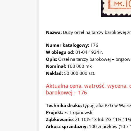
Nazwa:
Duży orzeł na tarczy barokowej 
Numer katalogowy:
176
W obiegu od:
01-04.1924 r.
Opis:
Orzeł na tarczy barokowej – brąz
Nominał:
100 000 mk
Nakład:
50 000 000 szt.
Aktualna cena, watrość, wycena, o
barokowej – 176
Technika druku:
typografia PZG w Wars
Projekt:
E. Trojanowski
Ząbkowanie
: ZL 10½-13 lub ZG 11½:11
Arkusz sprzedażny:
100 znaczków (10 x 