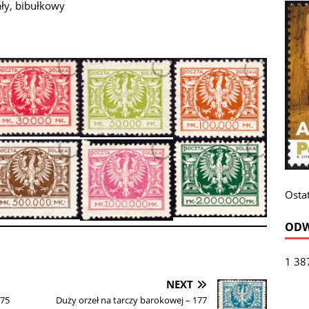
ały, bibułkowy
Ostat
ODW
1 38
NEXT
175
Duży orzeł na tarczy barokowej – 177