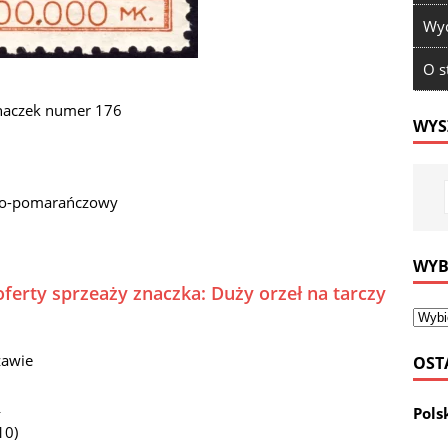
Wyd
O s
znaczek numer 176
WYS
owo-pomarańczowy
WYB
ferty sprzeaży znaczka: Duży orzeł na tarczy
zawie
OST
¾
Pols
10)