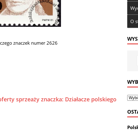
Wyd
O s
WYS
niczego znaczek numer 2626
WYB
ferty sprzeaży znaczka: Działacze polskiego
OST
Pols