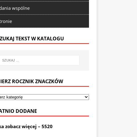
ania wspólne
tronie
ZUKAJ TEKST W KATALOGU
IERZ ROCZNIK ZNACZKÓW
ATNIO DODANE
ka zobacz więcej – 5520