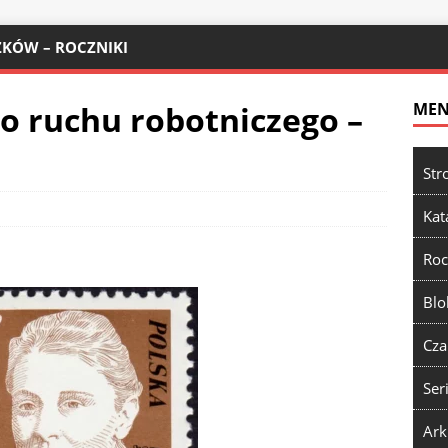
KÓW – ROCZNIKI
go ruchu robotniczego –
ME
Str
Kat
Roc
Blo
Cza
Ser
Ark