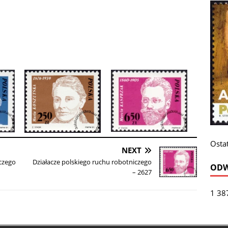
Ostat
NEXT
iczego
Działacze polskiego ruchu robotniczego
ODW
– 2627
1 38