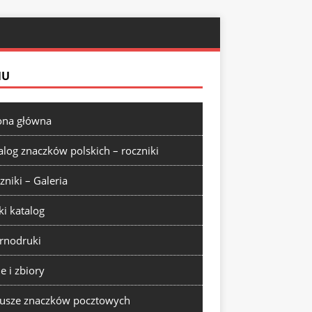
NU
ona główna
alog znaczków polskich – roczniki
zniki – Galeria
ki katalog
rnodruki
ie i zbiory
usze znaczków pocztowych