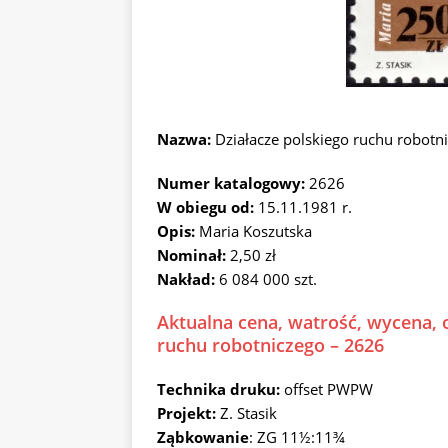
Nazwa:
Działacze polskiego ruchu robot
Numer katalogowy:
2626
W obiegu od:
15.11.1981 r.
Opis:
Maria Koszutska
Nominał:
2,50 zł
Nakład:
6 084 000 szt.
Aktualna cena, watrość, wycena, o
ruchu robotniczego – 2626
Technika druku:
offset PWPW
Projekt:
Z. Stasik
Ząbkowanie
: ZG 11½:11¾