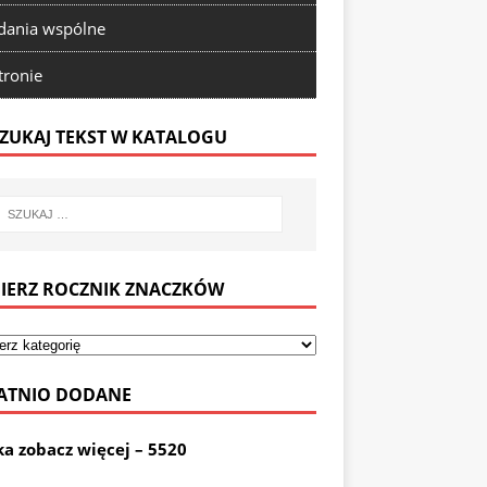
ania wspólne
tronie
ZUKAJ TEKST W KATALOGU
IERZ ROCZNIK ZNACZKÓW
ATNIO DODANE
ka zobacz więcej – 5520