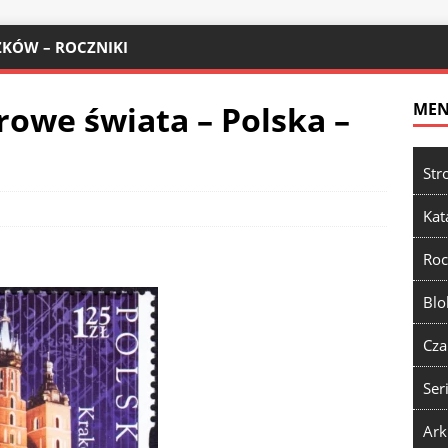
KÓW – ROCZNIKI
rowe świata – Polska –
ME
Str
Kat
Roc
Blo
Cza
Ser
Ark