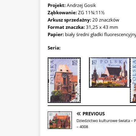
Projekt:
Andrzej Gosik
Ząbkowanie:
ZG 11¾:11½
Arkusz sprzedażny:
20 znaczków
Format znaczka:
31,25 x 43 mm
Papier:
biały średni gładki fluorescencyjn
Seria:
PREVIOUS
Dziedzictwo kulturowe świata – 
– 4008