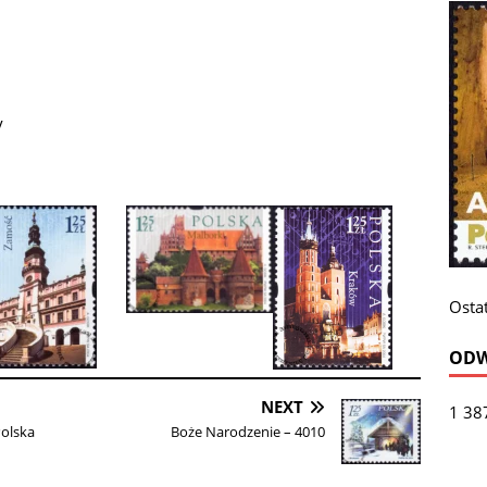
y
Ostat
ODW
NEXT
1 38
Polska
Boże Narodzenie – 4010