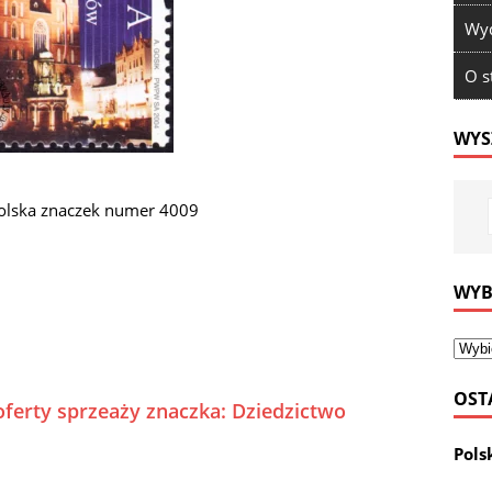
Wyd
O s
WYS
Polska znaczek numer 4009
WYB
OST
oferty sprzeaży znaczka: Dziedzictwo
Pols