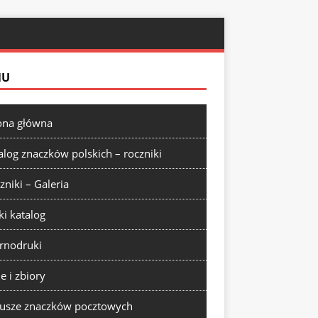
NU
ona główna
alog znaczków polskich – roczniki
zniki – Galeria
ki katalog
rnodruki
ie i zbiory
usze znaczków pocztowych