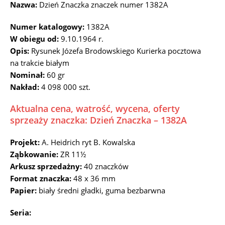
Nazwa:
Dzień Znaczka znaczek numer 1382A
Numer katalogowy:
1382A
W obiegu od:
9.10.1964 r.
Opis:
Rysunek Józefa Brodowskiego Kurierka pocztowa
na trakcie białym
Nominał:
60 gr
Nakład:
4 098 000 szt.
Aktualna cena, watrość, wycena, oferty
sprzeaży znaczka: Dzień Znaczka – 1382A
Projekt:
A. Heidrich ryt B. Kowalska
Ząbkowanie:
ZR 11½
Arkusz sprzedażny:
40 znaczków
Format znaczka:
48 x 36 mm
Papier:
biały średni gładki, guma bezbarwna
Seria: